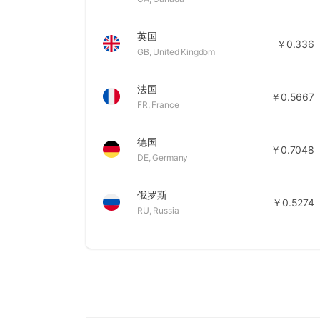
英国
￥0.336
GB
,
United Kingdom
法国
￥0.5667
FR
,
France
德国
￥0.7048
DE
,
Germany
俄罗斯
￥0.5274
RU
,
Russia