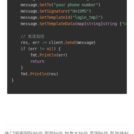
    message
.
SetTo
(
"your phone number"
)
    message
.
SetSignature
(
"UniSMS"
)
    message
.
SetTemplateId
(
"login_tmpl"
)
    message
.
SetTemplateData
(
map
[
string
]
string
{
"code
// 发送短信
    res
,
 err 
:=
 client
.
Send
(
message
)
if
(
err 
!=
nil
)
{
        fmt
.
Println
(
err
)
return
}
    fmt
.
Println
(
res
)
}
热门国家国际短信
美国短信
加拿大短信
英国短信
新加坡短