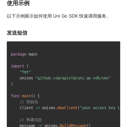
使用示例
以下示例展示如何使用 Uni Go SDK 快速调用服务。
发送短信
package
import
(
"fmt"
    unisms 
"github.com/apistd/uni-go-sdk/sms"
)
func
main
(
)
{
// 初始化
    client 
:=
 unisms
.
NewClient
(
"your access key id"
,
// 构建信息
    message 
:=
 unisms
.
BuildMessage
(
)